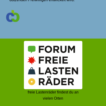
freie Lastenräder findest du an
vielen Orten