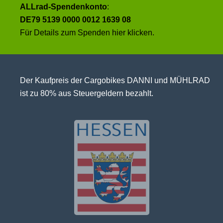
ALLrad-Spendenkonto
:
DE79 5139 0000 0012 1639 08
Für Details zum Spenden
hier klicken
.
Der Kaufpreis der Cargobikes DANNI und MÜHLRAD
ist zu 80% aus Steuergeldern bezahlt.