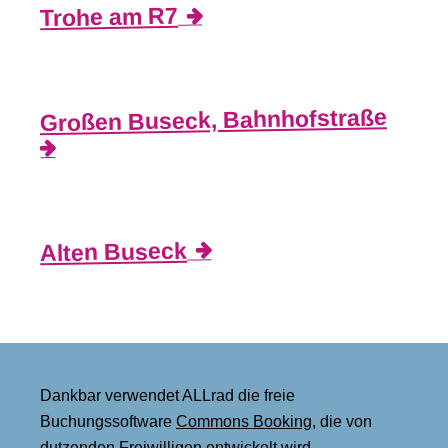
Trohe am R7
Großen Buseck, Bahnhofstraße
Alten Buseck
Dankbar verwendet ALLrad die freie
Buchungssoftware
Commons Booking
, die von
dutzenden Freiwilligen entwickelt wird.