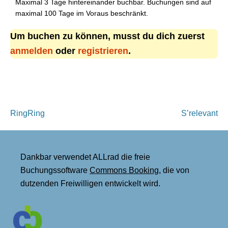
Maximal 3 Tage hintereinander buchbar. Buchungen sind auf
maximal 100 Tage im Voraus beschränkt.
Um buchen zu können, musst du dich zuerst
anmelden
oder
registrieren
.
Beitragsnavigation
RingRing
S’relevant
Dankbar verwendet ALLrad die freie
Buchungssoftware
Commons Booking
, die von
dutzenden Freiwilligen entwickelt wird.