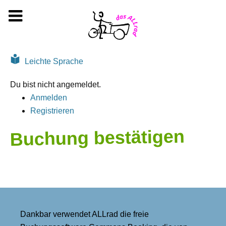
Zum
Inhalt
springen
Leichte Sprache
Du bist nicht angemeldet.
Anmelden
Registrieren
Buchung bestätigen
Dankbar verwendet ALLrad die freie