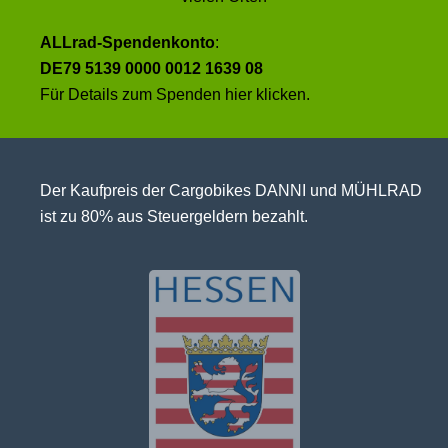
ALLrad-Spendenkonto
:
DE79 5139 0000 0012 1639 08
Für Details zum Spenden
hier klicken
.
Der Kaufpreis der Cargobikes DANNI und MÜHLRAD
ist zu 80% aus Steuergeldern bezahlt.