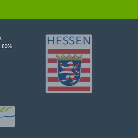
s
u 80%